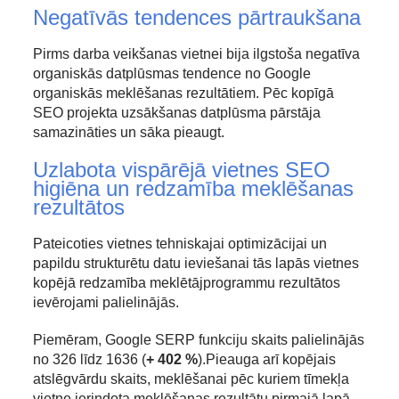
Negatīvās tendences pārtraukšana
Pirms darba veikšanas vietnei bija ilgstoša negatīva
organiskās datplūsmas tendence no Google
organiskās meklēšanas rezultātiem. Pēc kopīgā
SEO projekta uzsākšanas datplūsma pārstāja
samazināties un sāka pieaugt.
Uzlabota vispārējā vietnes SEO
higiēna un redzamība meklēšanas
rezultātos
Pateicoties vietnes tehniskajai optimizācijai un
papildu strukturētu datu ieviešanai tās lapās vietnes
kopējā redzamība meklētājprogrammu rezultātos
ievērojami palielinājās.
Piemēram, Google SERP funkciju skaits palielinājās
no 326 līdz 1636 (
+ 402 %
).Pieauga arī kopējais
atslēgvārdu skaits, meklēšanai pēc kuriem tīmekļa
vietne ierindota meklēšanas rezultātu pirmajā lapā