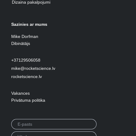
Dizaina pakalpojumi
Sazinies ar mums
Mike Dorfman
Dibinātājs
+37129506058
mike@rocketscience.lv
rocketscience.lv
Vakances
Privātuma politika
Privacy Policy
Emuārs
Projekti