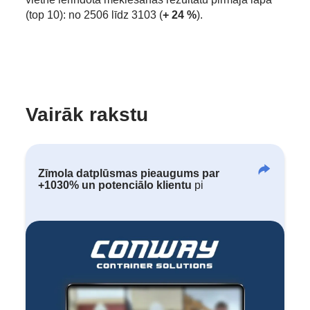
(top 10): no 2506 līdz 3103 (
+ 24 %
).
Vairāk rakstu
Zīmola datplūsmas pieaugums par
+1030% un potenciālo klientu
pi