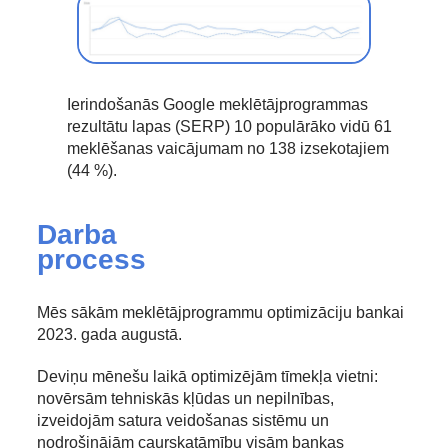
Ierindošanās Google meklētājprogrammas
rezultātu lapas (SERP) 10 populārāko vidū 61
meklēšanas vaicājumam no 138 izsekotajiem
(44 %).
Darba
process
Mēs sākām meklētājprogrammu optimizāciju bankai
2023. gada augustā.
Deviņu mēnešu laikā optimizējām tīmekļa vietni:
novērsām tehniskās kļūdas un nepilnības,
izveidojām satura veidošanas sistēmu un
nodrošinājām caurskatāmību visām bankas