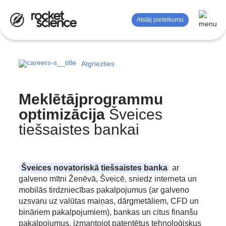
Atstāj pieteikumu
Atgriezties
Mērījumi un analīze
Reklāma
Meklētājprogrammu
SEO
optimizācija
Šveices
tiešsaistes bankai
Satura mārketings
Zīmola stratēģija
Šveices novatoriskā tiešsaistes banka
ar
Dizaina pakalpojumi
galveno mītni Ženēvā, Šveicē, sniedz interneta un
mobilās tirdzniecības pakalpojumus (ar galveno
uzsvaru uz valūtas maiņas, dārgmetāliem, CFD un
bināriem pakalpojumiem), bankas un citus finanšu
pakalpojumus, izmantojot patentētus tehnoloģiskus