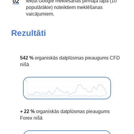
Iekļūt Google meklēšanas pirmajā lapā (10
populārākie) noteiktiem meklēšanas
vaicājumiem.
Rezultāti
542 %
organiskās datplūsmas pieaugums CFD
nišā
+ 22 %
organiskās datplūsmas pieaugums
Forex nišā