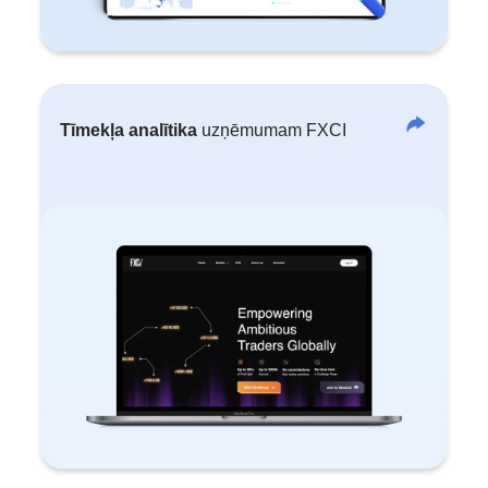
Tīmekļa analītika
uzņēmumam FXCI