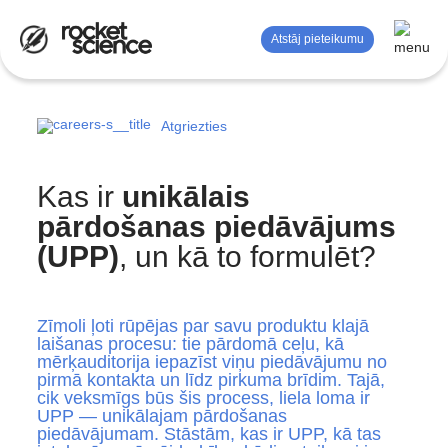
Atstāj pieteikumu
Atgriezties
Mērījumi un analīze
Reklāma
Kas ir
unikālais
SEO
pārdošanas piedāvājums
(UPP)
, un kā to formulēt?
Satura mārketings
Zīmola stratēģija
Zīmoli ļoti rūpējas par savu produktu klajā
Dizaina pakalpojumi
laišanas procesu: tie pārdomā ceļu, kā
mērķauditorija iepazīst viņu piedāvājumu no
pirmā kontakta un līdz pirkuma brīdim. Tajā,
cik veksmīgs būs šis process, liela loma ir
UPP — unikālajam pārdošanas
piedāvājumam. Stāstām, kas ir UPP, kā tas