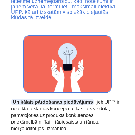
ietekmē uzņēmējdarbību, kādi noteikumi ir
jāņem vērā, lai formulētu maksimāli efektīvu
UPP, kā arī izskatām visbiežāk pieļautās
kļūdas tā izveidē.
Unikālais pārdošanas piedāvājums
, jeb UPP, ir
noteikta reklāmas koncepcija, kas tiek veidota,
pamatojoties uz produkta konkurences
priekšrocībām. Tai ir jāpiesaista un jānotur
mērķauditorijas uzmanība.