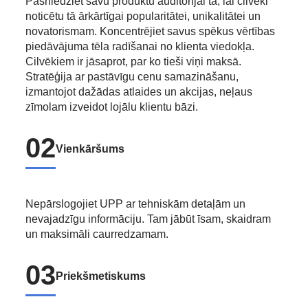
Pasniedziet savu produktu auditorijai tā, lai cilvēki
noticētu tā ārkārtīgai popularitātei, unikalitātei un
novatorismam. Koncentrējiet savus spēkus vērtības
piedāvājuma tēla radīšanai no klienta viedokļa.
Cilvēkiem ir jāsaprot, par ko tieši viņi maksā.
Stratēģija ar pastāvīgu cenu samazināšanu,
izmantojot dažādas atlaides un akcijas, neļaus
zīmolam izveidot lojālu klientu bāzi.
02
Vienkāršums
Nepārslogojiet UPP ar tehniskām detaļām un
nevajadzīgu informāciju. Tam jābūt īsam, skaidram
un maksimāli caurredzamam.
03
Priekšmetiskums