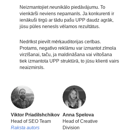
Neizmantojiet
ne
unikālo piedāvājumu. To
vienkārši neviens nepamanīs. Ja konkurenti ir
ienākuši tirgū ar tādu pašu UPP daudz agrāk,
jūsu pūles nenesīs vēlamos rezultātus.
Nedrīkst pievilt mērķauditorijas cerības.
Protams, negatīvo reklāmu var izmantot zīmola
virzīšanai, taču, ja maldināšana vai viltošana
tiek izmantota UPP struktūrā, to jūsu klienti vairs
neaizmirsīs.
Viktor Priadilshchikov
Anna Spelova
Head of SEO Team
Head of Creative
Raksta autors
Division