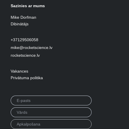
Sazinies ar mums
Mike Dorfman
Dibinātājs
+37129506058
mike@rocketscience.lv
rocketscience.lv
Vakances
Privātuma politika
Privacy Policy
Emuārs
Projekti
Karjeras
Apkalpošana