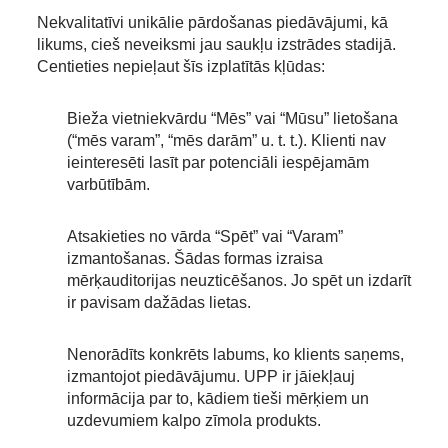
Nekvalitatīvi unikālie pārdošanas piedāvājumi, kā
likums, cieš neveiksmi jau saukļu izstrādes stadijā.
Centieties nepieļaut šīs izplatītās kļūdas:
Bieža vietniekvārdu “Mēs” vai “Mūsu” lietošana
(“mēs varam”, “mēs darām” u. t. t.). Klienti nav
ieinteresēti lasīt par potenciāli iespējamām
varbūtībām.
Atsakieties no vārda “Spēt” vai “Varam”
izmantošanas. Šādas formas izraisa
mērķauditorijas neuzticēšanos. Jo spēt un izdarīt
ir pavisam dažādas lietas.
Nenorādīts konkrēts labums, ko klients saņems,
izmantojot piedāvājumu. UPP ir jāiekļauj
informācija par to, kādiem tieši mērķiem un
uzdevumiem kalpo zīmola produkts.