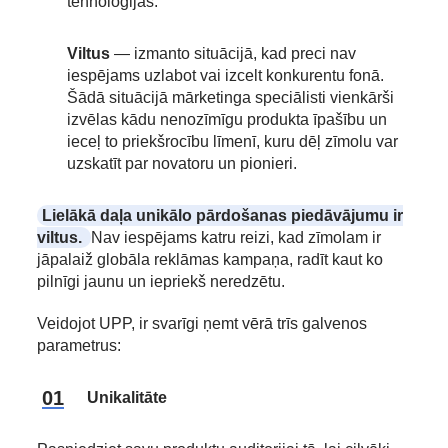
tehnoloģijas.
Viltus
— izmanto situācijā, kad preci nav
iespējams uzlabot vai izcelt konkurentu fonā.
Šādā situācijā mārketinga speciālisti vienkārši
izvēlas kādu nenozīmīgu produkta īpašību un
ieceļ to priekšrocību līmenī, kuru dēļ zīmolu var
uzskatīt par novatoru un pionieri.
Lielākā daļa unikālo pārdošanas piedāvājumu ir
viltus.
Nav iespējams katru reizi, kad zīmolam ir
jāpalaiž globāla reklāmas kampaņa, radīt kaut ko
pilnīgi jaunu un iepriekš neredzētu.
Veidojot UPP, ir svarīgi ņemt vērā trīs galvenos
parametrus:
Unikalitāte