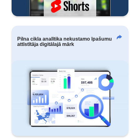
Pilna cikla analītika nekustamo īpašumu
attīstītāja digitālajā mārk