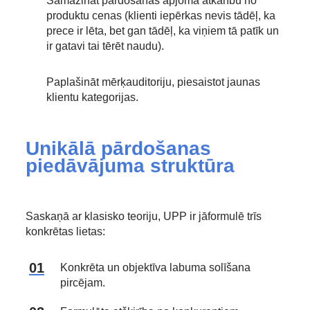
Samazināt pārdošanas apjoma atkarību no
produktu cenas (klienti iepērkas nevis tādēļ, ka
prece ir lēta, bet gan tādēļ, ka viņiem tā patīk un
ir gatavi tai tērēt naudu).
Paplašināt mērķauditoriju, piesaistot jaunas
klientu kategorijas.
Unikālā pārdošanas
piedāvājuma struktūra
Saskaņā ar klasisko teoriju, UPP ir jāformulē trīs
konkrētas lietas:
Konkrēta un objektīva labuma solīšana
pircējam.