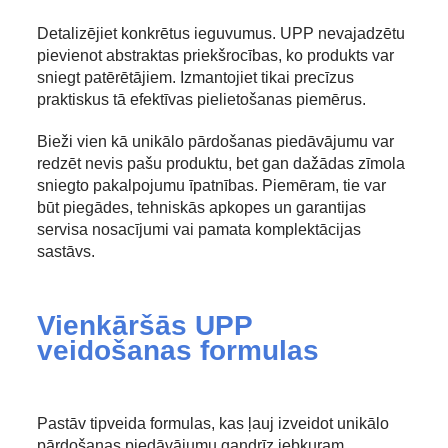
Detalizējiet konkrētus ieguvumus. UPP nevajadzētu
pievienot abstraktas priekšrocības, ko produkts var
sniegt patērētājiem. Izmantojiet tikai precīzus
praktiskus tā efektīvas pielietošanas piemērus.
Bieži vien kā unikālo pārdošanas piedāvājumu var
redzēt nevis pašu produktu, bet gan dažādas zīmola
sniegto pakalpojumu īpatnības. Piemēram, tie var
būt piegādes, tehniskās apkopes un garantijas
servisa nosacījumi vai pamata komplektācijas
sastāvs.
Vienkāršās UPP
veidošanas formulas
Pastāv tipveida formulas, kas ļauj izveidot unikālo
pārdošanas piedāvājumu gandrīz jebkuram