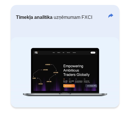
Tīmekļa analītika
uzņēmumam FXCI