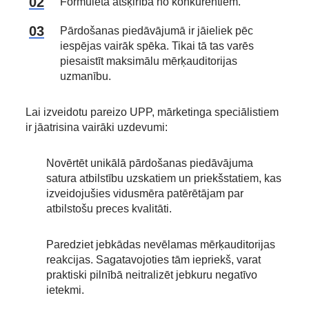
Formulēta atšķirība no konkurentiem.
Pārdošanas piedāvājumā ir jāieliek pēc
iespējas vairāk spēka. Tikai tā tas varēs
piesaistīt maksimālu mērķauditorijas
uzmanību.
Lai izveidotu pareizo UPP, mārketinga speciālistiem
ir jāatrisina vairāki uzdevumi:
Novērtēt unikālā pārdošanas piedāvājuma
satura atbilstību uzskatiem un priekšstatiem, kas
izveidojušies vidusmēra patērētājam par
atbilstošu preces kvalitāti.
Paredziet jebkādas nevēlamas mērķauditorijas
reakcijas. Sagatavojoties tām iepriekš, varat
praktiski pilnībā neitralizēt jebkuru negatīvo
ietekmi.