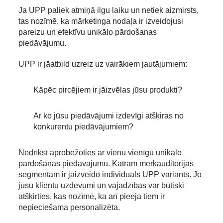
Ja UPP paliek atmiņā ilgu laiku un netiek aizmirsts,
tas nozīmē, ka mārketinga nodaļa ir izveidojusi
pareizu un efektīvu unikālo pārdošanas
piedāvājumu.
UPP ir jāatbild uzreiz uz vairākiem jautājumiem:
Kāpēc pircējiem ir jāizvēlas jūsu produkti?
Ar ko jūsu piedāvājumi izdevīgi atšķiras no
konkurentu piedāvājumiem?
Nedrīkst aprobežoties ar vienu vienīgu unikālo
pārdošanas piedāvājumu. Katram mērķauditorijas
segmentam ir jāizveido individuāls UPP variants. Jo
jūsu klientu uzdevumi un vajadzības var būtiski
atšķirties, kas nozīmē, ka arī pieeja tiem ir
nepieciešama personalizēta.