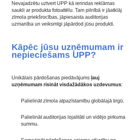
Nevajadzētu uztvert UPP kā ierindas reklāmas
saukli ar produkta fotoattēlu. Tam pilnībā ir jāatklāj
zīmola priekšrocības, jāpiesaista auditorijas
uzmanība un veiksmīgi jāpārdod jūsu produkti.
Kāpēc jūsu uzņēmumam ir
nepieciešams UPP?
Unikālais pārdošanas piedāvājums
ļauj
uzņēmumam risināt visdažādākos uzdevumus
:
Palielināt zīmola atpazīstamību globālajā tirgū.
Palielināt auditorijas lojalitāti un vidējo pirkuma
summu.