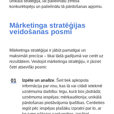
unikālā stratēģija, lai palielinātu zīmola
konkurētspēju un palielinātu tā pārdošanas apjomu.
Mārketinga stratēģijas
veidošanas posmi
Mārketinga stratēģijai ir jābūt pamatīgai un
maksimāli precīzai – tikai tādā gadījumā var cerēt uz
rezultātiem. Veidojot mārketinga stratēģiju, ir jāiziet
četri atsevišķi posmi:
Izpēte un analīze
. Šeit tiek apkopota
informācija par visu, kas tā vai citādi ietekmē
uzņēmuma darbību: tirgu, kurā būs jāstrādā;
uzņēmuma iespējas; mērķauditorija; unikālā
pārdošanas piedāvājuma īpašības. Centieties
iegūt pēc iespējas plašāku izpratni par to, ar
ko jums nāksies saskarsities, ienākot