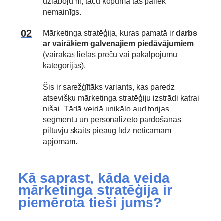
uzlabojumi, taču kopumā tas paliek
nemainīgs.
Mārketinga stratēģija, kuras pamatā ir
darbs
ar vairākiem galvenajiem piedāvājumiem
(vairākas lielas preču vai pakalpojumu
kategorijas).
Šis ir sarežģītāks variants, kas paredz
atsevišķu mārketinga stratēģiju izstrādi katrai
nišai. Tādā veidā unikālo auditorijas
segmentu un personalizēto pārdošanas
piltuvju skaits pieaug līdz neticamam
apjomam.
Kā saprast, kāda veida
mārketinga stratēģija ir
piemērota tieši jums?