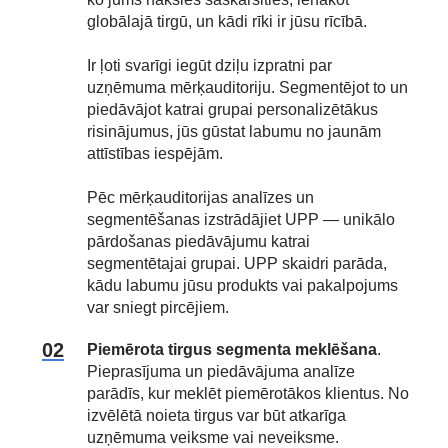
globālajā tirgū, un kādi rīki ir jūsu rīcībā.
Ir ļoti svarīgi iegūt dziļu izpratni par
uzņēmuma mērķauditoriju. Segmentējot to un
piedāvājot katrai grupai personalizētākus
risinājumus, jūs gūstat labumu no jaunām
attīstības iespējām.
Pēc mērķauditorijas analīzes un
segmentēšanas izstrādājiet UPP — unikālo
pārdošanas piedāvājumu katrai
segmentētajai grupai. UPP skaidri parāda,
kādu labumu jūsu produkts vai pakalpojums
var sniegt pircējiem.
Piemērota tirgus segmenta meklēšana
.
Pieprasījuma un piedāvājuma analīze
parādīs, kur meklēt piemērotākos klientus. No
izvēlētā noieta tirgus var būt atkarīga
uzņēmuma veiksme vai neveiksme.