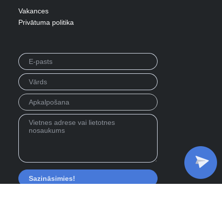
Vakances
Privātuma politika
Privacy Policy
Emuārs
Projekti
Karjeras
Apkalpošana
LV
RU
EN
This site is protected by reCAPTCHA and
the Google
Privacy Policy
and
Terms of Service
apply.