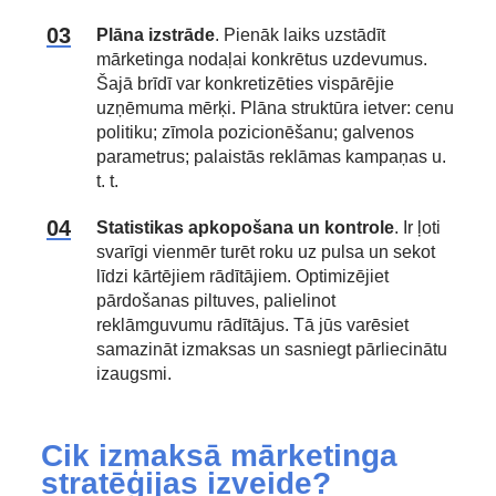
Plāna izstrāde
. Pienāk laiks uzstādīt
mārketinga nodaļai konkrētus uzdevumus.
Šajā brīdī var konkretizēties vispārējie
uzņēmuma mērķi. Plāna struktūra ietver: cenu
politiku; zīmola pozicionēšanu; galvenos
parametrus; palaistās reklāmas kampaņas u.
t. t.
Statistikas apkopošana un kontrole
. Ir ļoti
svarīgi vienmēr turēt roku uz pulsa un sekot
līdzi kārtējiem rādītājiem. Optimizējiet
pārdošanas piltuves, palielinot
reklāmguvumu rādītājus. Tā jūs varēsiet
samazināt izmaksas un sasniegt pārliecinātu
izaugsmi.
Cik izmaksā mārketinga
stratēģijas izveide?