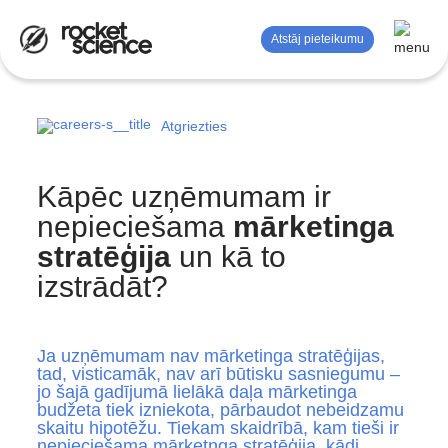
Atstāj pieteikumu
Atgriezties
Mērījumi un analīze
Reklāma
Kāpēc uzņēmumam ir
SEO
nepieciešama
mārketinga
stratēģija
un kā to
Satura mārketings
izstrādāt?
Zīmola stratēģija
Dizaina pakalpojumi
Ja uzņēmumam nav mārketinga stratēģijas,
tad, visticamāk, nav arī būtisku sasniegumu –
jo šajā gadījumā lielākā daļa mārketinga
budžeta tiek izniekota, pārbaudot nebeidzamu
skaitu hipotēžu. Tiekam skaidrībā, kam tieši ir
nepieciešama mārketnga stratēģija, kādi