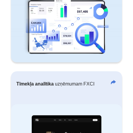
Tīmekļa analītika
uzņēmumam FXCI