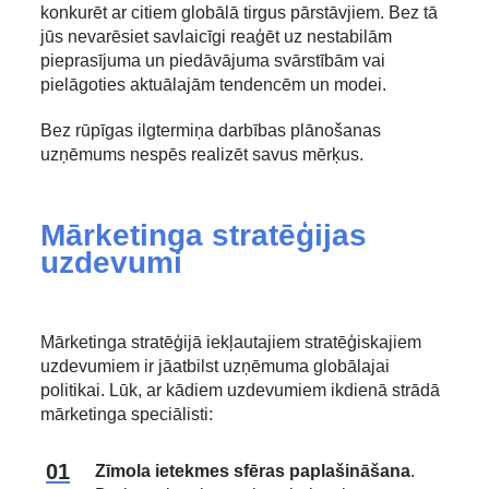
konkurēt ar citiem globālā tirgus pārstāvjiem. Bez tā
jūs nevarēsiet savlaicīgi reaģēt uz nestabilām
pieprasījuma un piedāvājuma svārstībām vai
pielāgoties aktuālajām tendencēm un modei.
Bez rūpīgas ilgtermiņa darbības plānošanas
uzņēmums nespēs realizēt savus mērķus.
Mārketinga stratēģijas
uzdevumi
Mārketinga stratēģijā iekļautajiem stratēģiskajiem
uzdevumiem ir jāatbilst uzņēmuma globālajai
politikai. Lūk, ar kādiem uzdevumiem ikdienā strādā
mārketinga speciālisti:
Zīmola ietekmes sfēras paplašināšana
.