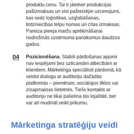
produktu cenu. Tai ir jāietver produkcijas
pašizmaksas un visi pašreizējie uzcenojumi,
kas sedz loģistikas, uzglabāšanas,
tirdzniecības telpu nomas un citas izmaksas.
Pareiza pieeja maržu aprēķināšanai
nodrošinās uzņēmuma panākumus daudzus
gadus.
Pozicionēšana
. Stabili pārdošanas apjomi
nav iespējami bez uzticamām attiecībām ar
klientiem. Mārketinga speciālisti pārdomā, kā
veidot dialogu ar auditoriju dažādās
platformās – piemēram, sociālajos tīklos vai
ziņapmaiņas lietotnēs. Tiešs kontakts ar
auditoriju ne tikai palielina tās lojalitāti, bet
var arī mudināt veikt pirkumu.
Mārketinga stratēģiju veidi