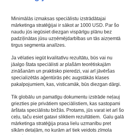
Minimālās izmaksas speciālistu izstrādātajai
mārketinga stratēģijai ir sākot ar 1000 USD. Par šo
naudu jūs iegūsiet diezgan vispārīgu plānu bez
padziļinātas jūsu uzņēmējdarbības un tās aizņemtā
tirgus segmenta analīzes.
Ja vēlaties iegūt kvalitatīvu rezultātu, būs vai nu
jāalgo štata speciālisti ar plašām teorētiskajām
zināšanām un praktisko pieredzi, vai arī jāvēršas
specializētās aģentūrās pēc augstākās klases
pakalpojumiem, kas, visticamāk, būs diezgan dārgi.
Tik globālu un pamatīgu dokumentu izstrāde neļauj
griezties pie privātiem speciālistiem, kas sastopami
ārštata speciālistu biržās. Protams, jūs varat iet arī šo
ceļu, taču esiet gatavi sliktiem rezultātiem. Galu galā
mārketinga stratēģija prasa lielu uzmanību pret
sīkām detaļām, no kurām arī tiek veidots zīmola