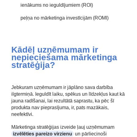
ienākums no ieguldījumiem (ROI)
peļņa no mārketinga investīcijām (ROMI)
Kādēļ uzņēmumam ir
nepieciešama mārketinga
stratēģija?
Jebkuram uzņēmumam ir jāplāno sava darbība
ilgtermiņā. Ieguldīt laiku, spēkus un līdzekļus kaut kā
jauna radīšanai, lai rezultātā saprastu, ka pēc šī
produkta nav pieprasījuma, ir, pats mazākais,
neefektīvi.
Mārketinga stratēģijas izveide ļauj uzņēmumam
izvēlēties pareizo virzienu
un pārliecinoši