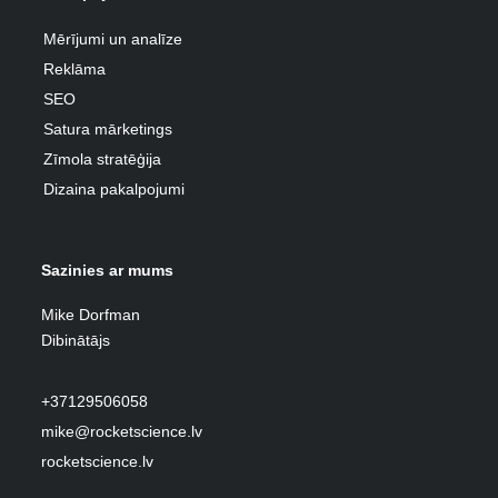
Mērījumi un analīze
Reklāma
SEO
Satura mārketings
Zīmola stratēģija
Dizaina pakalpojumi
Sazinies ar mums
Mike Dorfman
Dibinātājs
+37129506058
mike@rocketscience.lv
rocketscience.lv