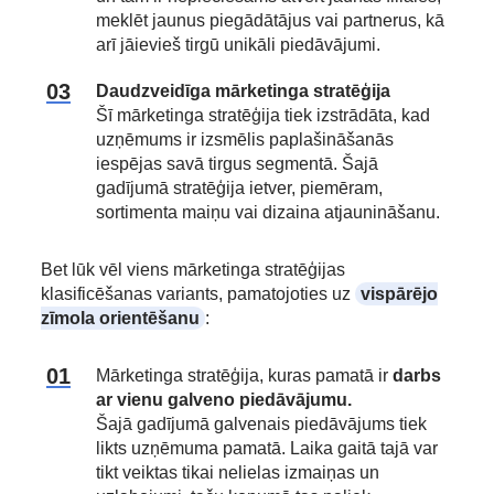
meklēt jaunus piegādātājus vai partnerus, kā
arī jāievieš tirgū unikāli piedāvājumi.
Daudzveidīga mārketinga stratēģija
Šī mārketinga stratēģija tiek izstrādāta, kad
uzņēmums ir izsmēlis paplašināšanās
iespējas savā tirgus segmentā. Šajā
gadījumā stratēģija ietver, piemēram,
sortimenta maiņu vai dizaina atjaunināšanu.
Bet lūk vēl viens mārketinga stratēģijas
klasificēšanas variants, pamatojoties uz
vispārējo
zīmola orientēšanu
:
Mārketinga stratēģija, kuras pamatā ir
darbs
ar vienu galveno piedāvājumu.
Šajā gadījumā galvenais piedāvājums tiek
likts uzņēmuma pamatā. Laika gaitā tajā var
tikt veiktas tikai nelielas izmaiņas un