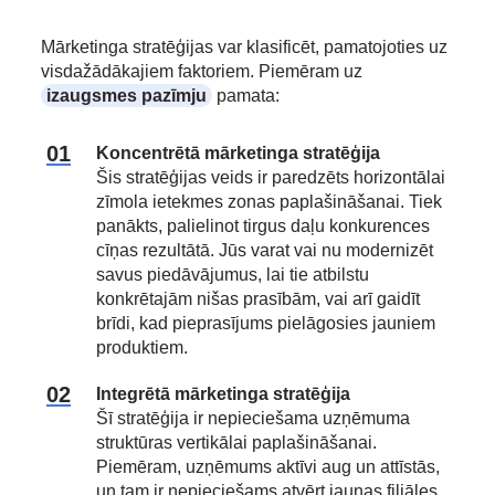
Mārketinga stratēģijas var klasificēt, pamatojoties uz
visdažādākajiem faktoriem. Piemēram uz
izaugsmes pazīmju
pamata:
Koncentrētā mārketinga stratēģija
Šis stratēģijas veids ir paredzēts horizontālai
zīmola ietekmes zonas paplašināšanai. Tiek
panākts, palielinot tirgus daļu konkurences
cīņas rezultātā. Jūs varat vai nu modernizēt
savus piedāvājumus, lai tie atbilstu
konkrētajām nišas prasībām, vai arī gaidīt
brīdi, kad pieprasījums pielāgosies jauniem
produktiem.
Integrētā mārketinga stratēģija
Šī stratēģija ir nepieciešama uzņēmuma
struktūras vertikālai paplašināšanai.
Piemēram, uzņēmums aktīvi aug un attīstās,
un tam ir nepieciešams atvērt jaunas filiāles,