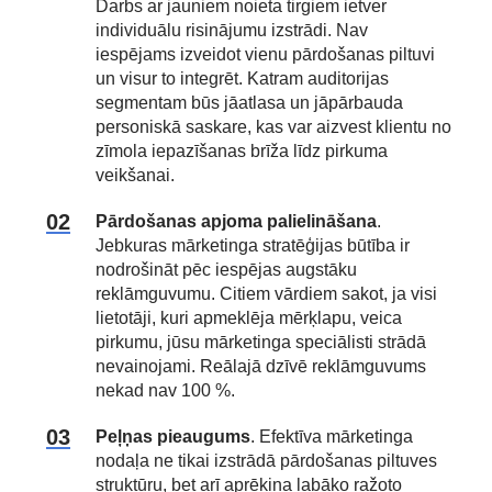
Darbs ar jauniem noieta tirgiem ietver
individuālu risinājumu izstrādi. Nav
iespējams izveidot vienu pārdošanas piltuvi
un visur to integrēt. Katram auditorijas
segmentam būs jāatlasa un jāpārbauda
personiskā saskare, kas var aizvest klientu no
zīmola iepazīšanas brīža līdz pirkuma
veikšanai.
Pārdošanas apjoma palielināšana
.
Jebkuras mārketinga stratēģijas būtība ir
nodrošināt pēc iespējas augstāku
reklāmguvumu. Citiem vārdiem sakot, ja visi
lietotāji, kuri apmeklēja mērķlapu, veica
pirkumu, jūsu mārketinga speciālisti strādā
nevainojami. Reālajā dzīvē reklāmguvums
nekad nav 100 %.
Peļņas pieaugums
. Efektīva mārketinga
nodaļa ne tikai izstrādā pārdošanas piltuves
struktūru, bet arī aprēķina labāko ražoto