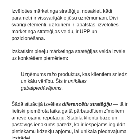
Izvēloties mārketinga stratēģiju, nosakiet, kādi
parametri ir vissvarīgākie jūsu uzņēmumam. Divi
svarīgi elementi, uz kuriem ir jābalstās, izvēloties
mārketinga stratēģijas veidu, ir UPP un
pozicionēšana.
Izskatīsim pieeju mārketinga stratēģijas veida izvēlei
uz konkrētiem piemēriem:
Uzņēmums ražo produktus, kas klientiem sniedz
unikālu vērtību. Šis ir
unikālas
gabalpiedāvājums
.
Šādā situācijā izvēlies
diferencētu stratēģiju
— tā ir
lieliski piemērota laika gaitā pārbaudītiem zīmoliem
ar ievērojamu reputāciju. Stabila klientu bāze un
pastāvīgs ienākums paredz, ka ir iespējams ieguldīt
pietiekamu līdzekļu apjomu, lai unikālā piedāvājuma
izstrādei.