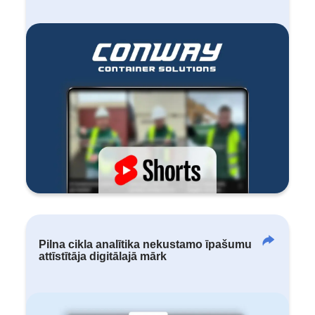
Pilna cikla analītika nekustamo īpašumu
attīstītāja digitālajā mārk