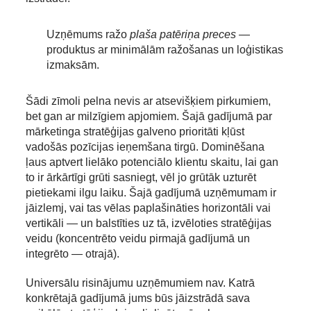
Uzņēmums ražo
plaša patēriņa preces
—
produktus ar minimālām ražošanas un loģistikas
izmaksām.
Šādi zīmoli pelna nevis ar atsevišķiem pirkumiem,
bet gan ar milzīgiem apjomiem. Šajā gadījumā par
mārketinga stratēģijas galveno prioritāti kļūst
vadošās pozīcijas ieņemšana tirgū. Dominēšana
ļaus aptvert lielāko potenciālo klientu skaitu, lai gan
to ir ārkārtīgi grūti sasniegt, vēl jo grūtāk uzturēt
pietiekami ilgu laiku. Šajā gadījumā uzņēmumam ir
jāizlemj, vai tas vēlas paplašināties horizontāli vai
vertikāli — un balstīties uz tā, izvēloties stratēģijas
veidu (koncentrēto veidu pirmajā gadījumā un
integrēto — otrajā).
Universālu risinājumu uzņēmumiem nav. Katrā
konkrētajā gadījumā jums būs jāizstrādā sava