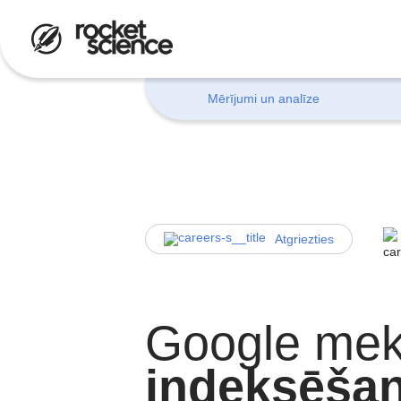
Mērījumi un analīze
Atgriezties
Google mek
indeksēša