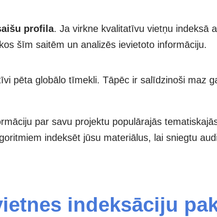
saišu profila
. Ja virkne kvalitatīvu vietņu indeksā
os šīm saitēm un analizēs ievietoto informāciju.
vi pēta globālo tīmekli. Tāpēc ir salīdzinoši maz 
nformāciju par savu projektu populārajās tematiskajā
oritmiem indeksēt jūsu materiālus, lai sniegtu audit
vietnes indeksāciju p