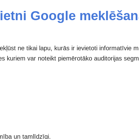
vietni Google meklēša
st ne tikai lapu, kurās ir ievietoti informatīvie ma
ies kuriem var noteikt piemērotāko auditorijas seg
mība un tamlīdzīgi.