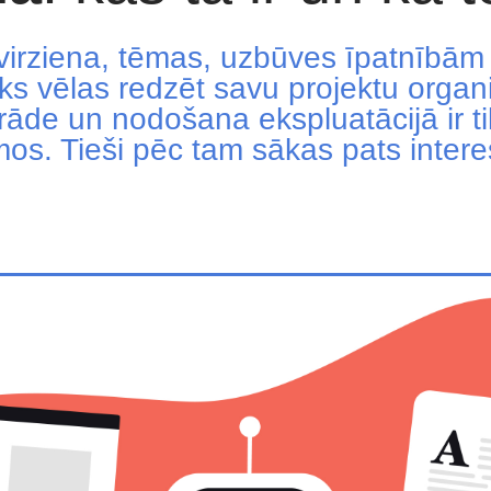
 virziena, tēmas, uzbūves īpatnībām 
eks vēlas redzēt savu projektu orga
strāde un nodošana ekspluatācijā ir 
os. Tieši pēc tam sākas pats intere