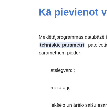
Kā pievienot 
Meklētājprogrammas datubāzē iekļū
tehniskie parametri
, pateicot
parametriem pieder:
atslēgvārdi;
metatagi;
iekšējo un ārējo saišu esa