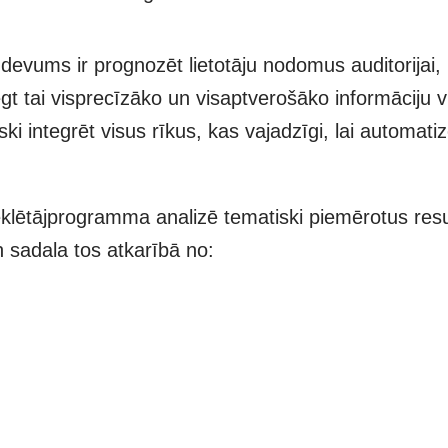
evums ir prognozēt lietotāju nodomus auditorijai, 
 tai visprecīzāko un visaptverošāko informāciju vi
ki integrēt visus rīkus, kas vajadzīgi, lai automatiz
eklētājprogramma analizē tematiski piemērotus resu
 sadala tos atkarībā no: