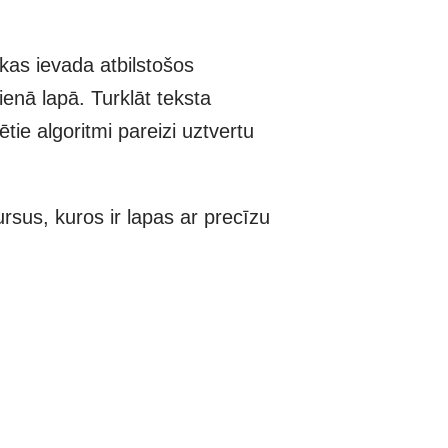
kas ievada atbilstošos
enā lapā. Turklāt teksta
ētie algoritmi pareizi uztvertu
rsus, kuros ir lapas ar precīzu