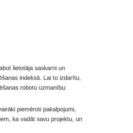
labot lietotāja saskarni un
lēšanas indeksā. Lai to izdarītu,
klēšanas robotu uzmanību:
airāki piemēroti pakalpojumi,
tiem, ka vadāt savu projektu, un