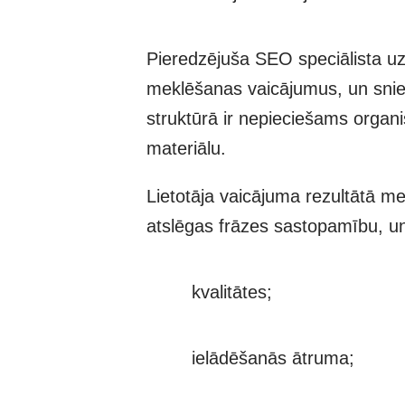
Pieredzējuša SEO speciālista uzd
meklēšanas vaicājumus, un sniegt
struktūrā ir nepieciešams organis
materiālu.
Lietotāja vaicājuma rezultātā m
atslēgas frāzes sastopamību, un
kvalitātes;
ielādēšanās ātruma;