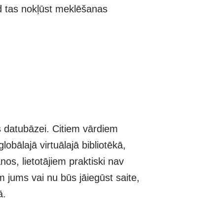
ad tas nokļūst meklēšanas
 datubāzei. Citiem vārdiem
bālajā virtuālajā bibliotēkā,
os, lietotājiem praktiski nav
m jums vai nu būs jāiegūst saite,
ā.