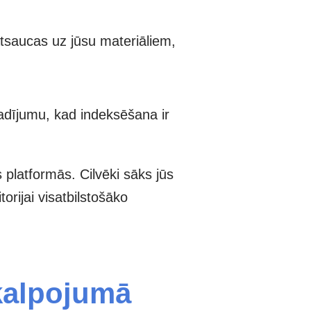
 atsaucas uz jūsu materiāliem,
gadījumu, kad indeksēšana ir
s platformās. Cilvēki sāks jūs
orijai visatbilstošāko
akalpojumā