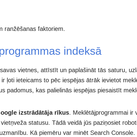
em ranžēšanas faktoriem.
ājprogrammas indeksā
 savas vietnes, attīstīt un paplašināt tās saturu, uz
, ir ļoti ieteicams to pēc iespējas ātrāk ievietot mek
šus padomus, kas palielinās iespējas piesaistīt me
oogle izstrādātāja rīkus
. Meklētājprogrammai ir v
u vietņveža statusu. Tādā veidā jūs paziņosiet robo
rš uzmanību. Kā piemēru var minēt Search Console.