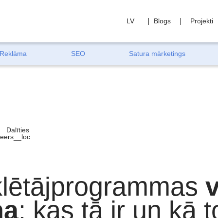
LV
Blogs
Projekti
Reklāma
SEO
Satura mārketings
Dalīties
lētājprogrammas
na
: kas tā ir un kā 