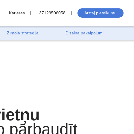
Karjeras
+37129506058
Atstāj pieteikumu
Zīmola stratēģija
Dizaina pakalpojumi
vietņu
to pārbaudīt