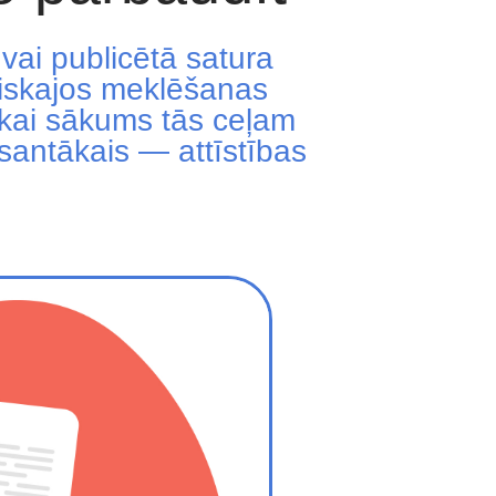
vai publicētā satura
niskajos meklēšanas
tikai sākums tās ceļam
santākais — attīstības