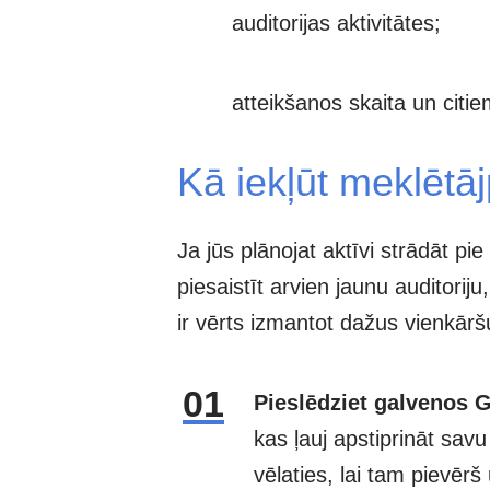
auditorijas aktivitātes;
atteikšanos skaita un citi
Kā iekļūt meklēt
Ja jūs plānojat aktīvi strādāt pie
piesaistīt arvien jaunu auditoriju
ir vērts izmantot dažus vienkār
Pieslēdziet galvenos G
kas ļauj apstiprināt sav
vēlaties, lai tam pievē