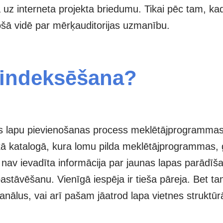
ā uz interneta projekta briedumu. Tikai pēc tam, k
jošā vidē par mērķauditorijas uzmanību.
s indeksēšana?
es lapu pievienošanas process meklētājprogrammas
ā katalogā, kura lomu pilda meklētājprogrammas, glo
 nav ievadīta informācija par jaunas lapas parādīšan
astāvēšanu. Vienīgā iespēja ir tieša pāreja. Bet ta
nālus, vai arī pašam jāatrod lapa vietnes struktūr