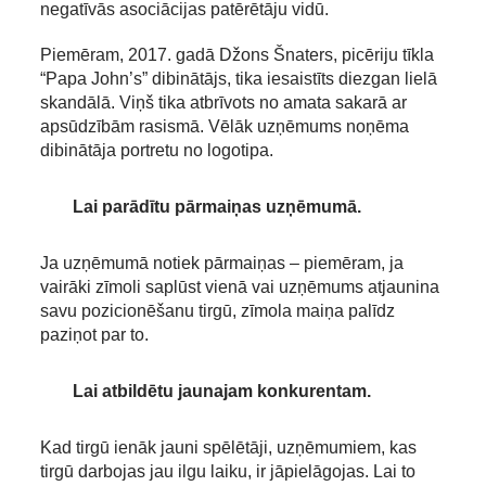
negatīvās asociācijas patērētāju vidū.
Piemēram, 2017. gadā Džons Šnaters, picēriju tīkla
“Papa John’s” dibinātājs, tika iesaistīts diezgan lielā
skandālā. Viņš tika atbrīvots no amata sakarā ar
apsūdzībām rasismā. Vēlāk uzņēmums noņēma
dibinātāja portretu no logotipa.
Lai parādītu pārmaiņas uzņēmumā.
Ja uzņēmumā notiek pārmaiņas – piemēram, ja
vairāki zīmoli saplūst vienā vai uzņēmums atjaunina
savu pozicionēšanu tirgū, zīmola maiņa palīdz
paziņot par to.
Lai atbildētu jaunajam konkurentam.
Kad tirgū ienāk jauni spēlētāji, uzņēmumiem, kas
tirgū darbojas jau ilgu laiku, ir jāpielāgojas. Lai to