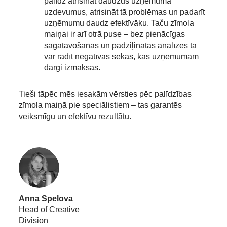
palīdz atrisināt daudzus uzņēmuma
uzdevumus, atrisināt tā problēmas un padarīt
uzņēmumu daudz efektīvāku. Taču zīmola
maiņai ir arī otrā puse – bez pienācīgas
sagatavošanās un padziļinātas analīzes tā
var radīt negatīvas sekas, kas uzņēmumam
dārgi izmaksās.
Tieši tāpēc mēs iesakām vērsties pēc palīdzības
zīmola maiņā pie speciālistiem – tas garantēs
veiksmīgu un efektīvu rezultātu.
Anna Spelova
Head of Creative
Division