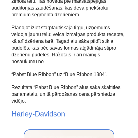
zīmola tēlu. Tas noveda pie maksātspējīgas
auditorijas zaudēšanas, kas deva priekšroku
premium segmenta dzērieniem.
Plānojot iziet starptautiskajā tirgū, uzņēmums
veidoja jaunu tēlu: veica izmaiņas produkta receptē,
kā arī dzēriena tarā. Tagad alu sāka pildīt stikla
pudelēs, kas pēc savas formas atgādināja stipro
dzērienu pudeles. Ražotājs ir arī mainījis
nosaukumu no
“Pabst Blue Ribbon” uz “Blue Ribbon 1884”.
Rezultātā “Pabst Blue Ribbon” alus sāka skaitīties
par amatalu, un tā pārdošanas cena pārsniedza
vidējo.
Harley-Davidson