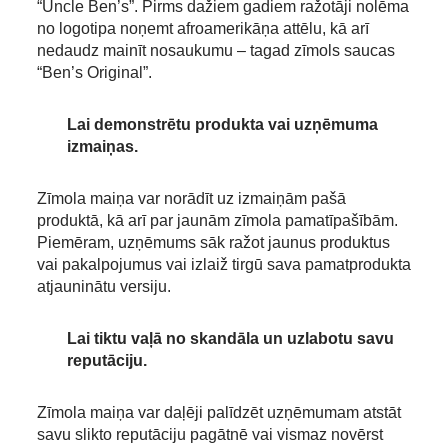
“Uncle Ben’s”. Pirms dažiem gadiem ražotāji nolēma
no logotipa noņemt afroamerikāņa attēlu, kā arī
nedaudz mainīt nosaukumu – tagad zīmols saucas
“Ben’s Original”.
Lai demonstrētu produkta vai uzņēmuma
izmaiņas.
Zīmola maiņa var norādīt uz izmaiņām pašā
produktā, kā arī par jaunām zīmola pamatīpašībām.
Piemēram, uzņēmums sāk ražot jaunus produktus
vai pakalpojumus vai izlaiž tirgū sava pamatprodukta
atjauninātu versiju.
Lai tiktu vaļā no skandāla un uzlabotu savu
reputāciju.
Zīmola maiņa var daļēji palīdzēt uzņēmumam atstāt
savu slikto reputāciju pagātnē vai vismaz novērst