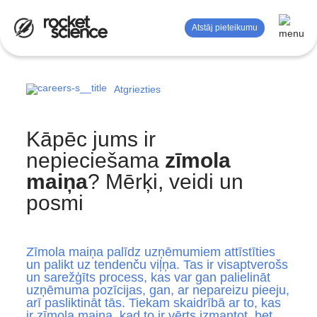
Atstāj pieteikumu
Atgriezties
Mērījumi un analīze
Reklāma
Kāpēc jums ir
SEO
nepieciešama
zīmola
maiņa
? Mērķi, veidi un
Satura mārketings
posmi
Zīmola stratēģija
Dizaina pakalpojumi
Zīmola maiņa palīdz uzņēmumiem attīstīties
un palikt uz tendenču viļņa. Tas ir visaptverošs
un sarežģīts process, kas var gan palielināt
uzņēmuma pozīcijas, gan, ar nepareizu pieeju,
arī pasliktināt tās. Tiekam skaidrībā ar to, kas
ir zīmola maiņa, kad to ir vērts izmantot, bet