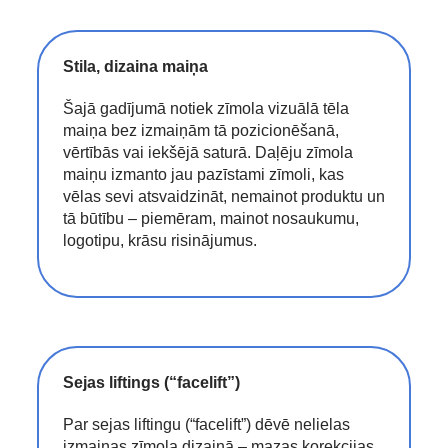
Stila, dizaina maiņa
Šajā gadījumā notiek zīmola vizuālā tēla
maiņa bez izmaiņām tā pozicionēšanā,
vērtībās vai iekšējā saturā. Daļēju zīmola
maiņu izmanto jau pazīstami zīmoli, kas
vēlas sevi atsvaidzināt, nemainot produktu un
tā būtību – piemēram, mainot nosaukumu,
logotipu, krāsu risinājumus.
Sejas liftings (“facelift”)
Par sejas liftingu (“facelift”) dēvē nelielas
izmaiņas zīmola dizainā – mazas korekcijas,