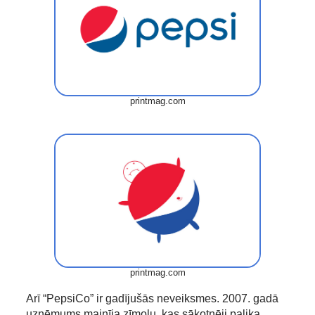
printmag.com
printmag.com
Arī “PepsiCo” ir gadījušās neveiksmes. 2007. gadā
uzņēmums mainīja zīmolu, kas sākotnēji palika