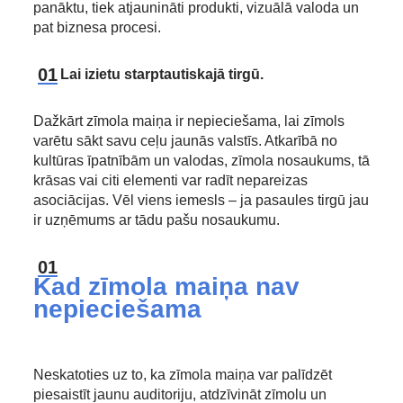
panāktu, tiek atjaunināti produkti, vizuālā valoda un
pat biznesa procesi.
Lai izietu starptautiskajā tirgū.
Dažkārt zīmola maiņa ir nepieciešama, lai zīmols
varētu sākt savu ceļu jaunās valstīs. Atkarībā no
kultūras īpatnībām un valodas, zīmola nosaukums, tā
krāsas vai citi elementi var radīt nepareizas
asociācijas. Vēl viens iemesls – ja pasaules tirgū jau
ir uzņēmums ar tādu pašu nosaukumu.
Kad zīmola maiņa nav
nepieciešama
Neskatoties uz to, ka zīmola maiņa var palīdzēt
piesaistīt jaunu auditoriju, atdzīvināt zīmolu un