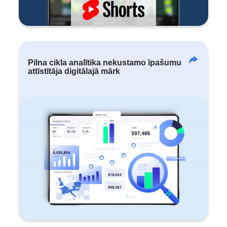
Pilna cikla analītika nekustamo īpašumu
attīstītāja digitālajā mārk