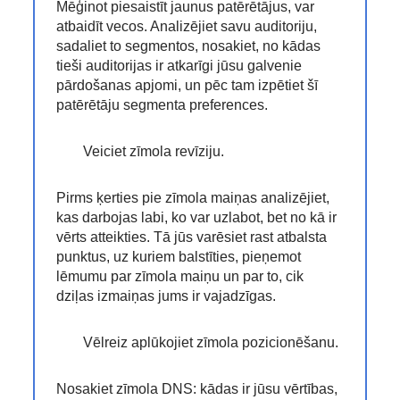
Mēģinot piesaistīt jaunus patērētājus, var
atbaidīt vecos. Analizējiet savu auditoriju,
sadaliet to segmentos, nosakiet, no kādas
tieši auditorijas ir atkarīgi jūsu galvenie
pārdošanas apjomi, un pēc tam izpētiet šī
patērētāju segmenta preferences.
Veiciet zīmola revīziju.
Pirms ķerties pie zīmola maiņas analizējiet,
kas darbojas labi, ko var uzlabot, bet no kā ir
vērts atteikties. Tā jūs varēsiet rast atbalsta
punktus, uz kuriem balstīties, pieņemot
lēmumu par zīmola maiņu un par to, cik
dziļas izmaiņas jums ir vajadzīgas.
Vēlreiz aplūkojiet zīmola pozicionēšanu.
Nosakiet zīmola DNS: kādas ir jūsu vērtības,