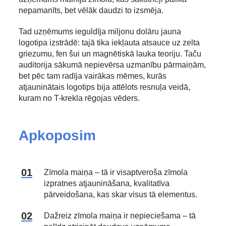
nepamanīts, bet vēlāk daudzi to izsmēja.
Tad uzņēmums ieguldīja miljonu dolāru jauna
logotipa izstrādē: tajā tika iekļauta atsauce uz zelta
griezumu, fen šui un magnētiskā lauka teoriju. Taču
auditorija sākumā nepievērsa uzmanību pārmaiņām,
bet pēc tam radīja vairākas mēmes, kurās
atjauninātais logotips bija attēlots resnuļa veidā,
kuram no T-krekla rēgojas vēders.
Apkoposim
Zīmola maiņa – tā ir visaptveroša zīmola
izpratnes atjaunināšana, kvalitatīva
pārveidošana, kas skar visus tā elementus.
Dažreiz zīmola maiņa ir nepieciešama – tā