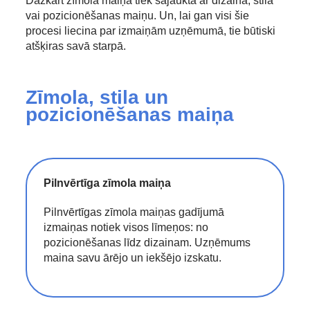
Dažkārt zīmola maiņa tiek sajaukta ar dizaina, stila
vai pozicionēšanas maiņu. Un, lai gan visi šie
procesi liecina par izmaiņām uzņēmumā, tie būtiski
atšķiras savā starpā.
Zīmola, stila un
pozicionēšanas maiņa
Pilnvērtīga zīmola maiņa
Pilnvērtīgas zīmola maiņas gadījumā
izmaiņas notiek visos līmeņos: no
pozicionēšanas līdz dizainam. Uzņēmums
maina savu ārējo un iekšējo izskatu.