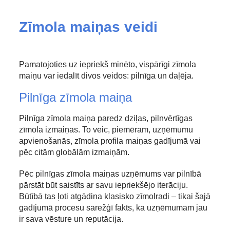
Zīmola maiņas veidi
Pamatojoties uz iepriekš minēto, vispārīgi zīmola
maiņu var iedalīt divos veidos: pilnīga un daļēja.
Pilnīga zīmola maiņa
Pilnīga zīmola maiņa paredz dziļas, pilnvērtīgas
zīmola izmaiņas. To veic, piemēram, uzņēmumu
apvienošanās, zīmola profila maiņas gadījumā vai
pēc citām globālām izmaiņām.
Pēc pilnīgas zīmola maiņas uzņēmums var pilnībā
pārstāt būt saistīts ar savu iepriekšējo iterāciju.
Būtībā tas ļoti atgādina klasisko zīmolradi – tikai šajā
gadījumā procesu sarežģī fakts, ka uzņēmumam jau
ir sava vēsture un reputācija.