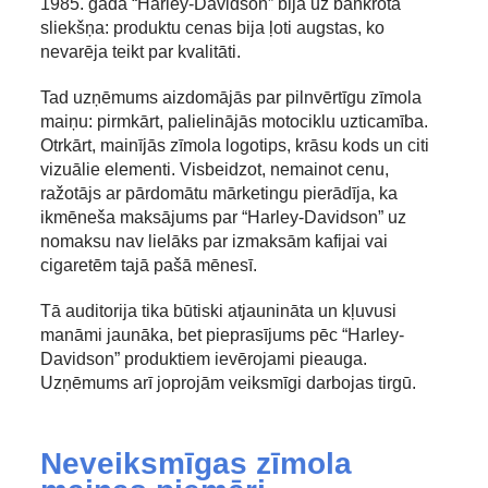
1985. gadā “Harley-Davidson” bija uz bankrota
sliekšņa: produktu cenas bija ļoti augstas, ko
nevarēja teikt par kvalitāti.
Tad uzņēmums aizdomājās par pilnvērtīgu zīmola
maiņu: pirmkārt, palielinājās motociklu uzticamība.
Otrkārt, mainījās zīmola logotips, krāsu kods un citi
vizuālie elementi. Visbeidzot, nemainot cenu,
ražotājs ar pārdomātu mārketingu pierādīja, ka
ikmēneša maksājums par “Harley-Davidson” uz
nomaksu nav lielāks par izmaksām kafijai vai
cigaretēm tajā pašā mēnesī.
Tā auditorija tika būtiski atjaunināta un kļuvusi
manāmi jaunāka, bet pieprasījums pēc “Harley-
Davidson” produktiem ievērojami pieauga.
Uzņēmums arī joprojām veiksmīgi darbojas tirgū.
Neveiksmīgas zīmola