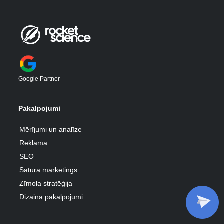
Privacy Policy
Google Partner
Emuārs
Pakalpojumi
Projekti
Mērījumi un analīze
Karjeras
Reklāma
SEO
LV
RU
EN
Satura mārketings
Zīmola stratēģija
Dizaina pakalpojumi