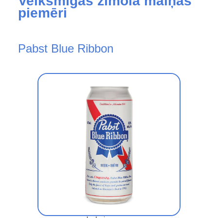
Veiksmīgas zīmola maiņas
piemēri
Pabst Blue Ribbon