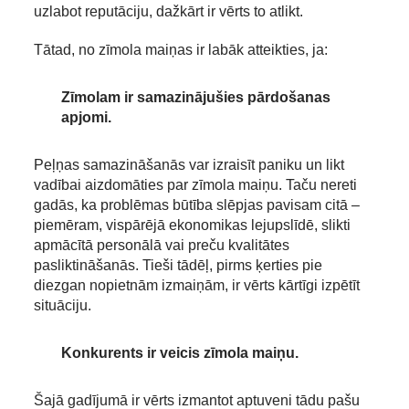
uzlabot reputāciju, dažkārt ir vērts to atlikt.
Tātad, no zīmola maiņas ir labāk atteikties, ja:
Zīmolam ir samazinājušies pārdošanas
apjomi.
Peļņas samazināšanās var izraisīt paniku un likt
vadībai aizdomāties par zīmola maiņu. Taču nereti
gadās, ka problēmas būtība slēpjas pavisam citā –
piemēram, vispārējā ekonomikas lejupslīdē, slikti
apmācītā personālā vai preču kvalitātes
pasliktināšanās. Tieši tādēļ, pirms ķerties pie
diezgan nopietnām izmaiņām, ir vērts kārtīgi izpētīt
situāciju.
Konkurents ir veicis zīmola maiņu.
Šajā gadījumā ir vērts izmantot aptuveni tādu pašu