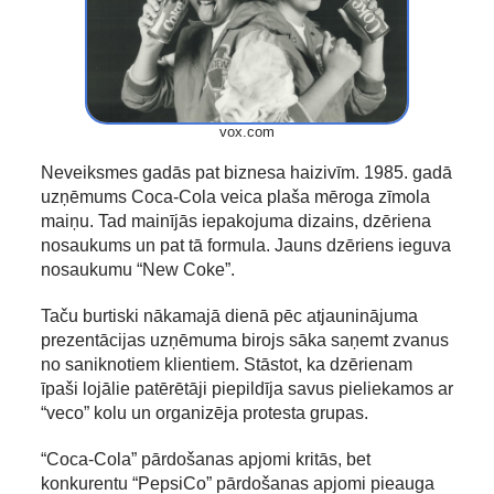
vox.com
Neveiksmes gadās pat biznesa haizivīm. 1985. gadā
uzņēmums Coca-Cola veica plaša mēroga zīmola
maiņu. Tad mainījās iepakojuma dizains, dzēriena
nosaukums un pat tā formula. Jauns dzēriens ieguva
nosaukumu “New Coke”.
Taču burtiski nākamajā dienā pēc atjauninājuma
prezentācijas uzņēmuma birojs sāka saņemt zvanus
no saniknotiem klientiem. Stāstot, ka dzērienam
īpaši lojālie patērētāji piepildīja savus pieliekamos ar
“veco” kolu un organizēja protesta grupas.
“Coca-Cola” pārdošanas apjomi kritās, bet
konkurentu “PepsiCo” pārdošanas apjomi pieauga