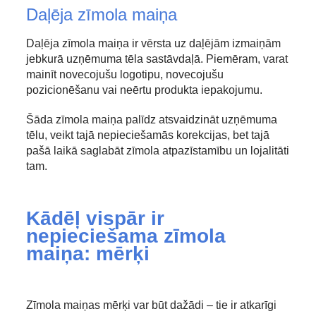
Daļēja zīmola maiņa
Daļēja zīmola maiņa ir vērsta uz daļējām izmaiņām
jebkurā uzņēmuma tēla sastāvdaļā. Piemēram, varat
mainīt novecojušu logotipu, novecojušu
pozicionēšanu vai neērtu produkta iepakojumu.
Šāda zīmola maiņa palīdz atsvaidzināt uzņēmuma
tēlu, veikt tajā nepieciešamās korekcijas, bet tajā
pašā laikā saglabāt zīmola atpazīstamību un lojalitāti
tam.
Kādēļ vispār ir
nepieciešama zīmola
maiņa: mērķi
Zīmola maiņas mērķi var būt dažādi – tie ir atkarīgi