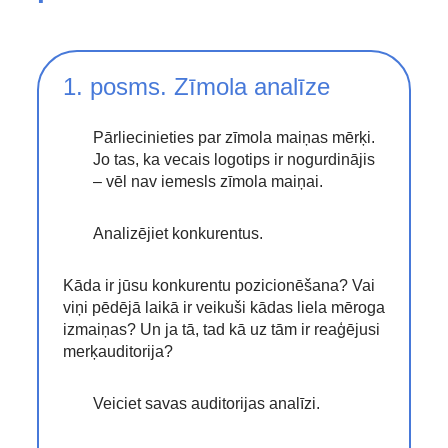
1. posms. Zīmola analīze
Pārliecinieties par zīmola maiņas mērķi.
Jo tas, ka vecais logotips ir nogurdinājis
– vēl nav iemesls zīmola maiņai.
Analizējiet konkurentus.
Kāda ir jūsu konkurentu pozicionēšana? Vai
viņi pēdējā laikā ir veikuši kādas liela mēroga
izmaiņas? Un ja tā, tad kā uz tām ir reaģējusi
merķauditorija?
Veiciet savas auditorijas analīzi.