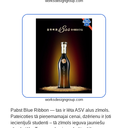
worksdesigngroup.com
worksdesigngroup.com
Pabst Blue Ribbon — tas ir lēta ASV alus zīmols.
Pateicoties tā pieņemamajai cenai, dzērienu ir ļoti
iecienījuši studenti – tā zīmols ieguva jauniešu