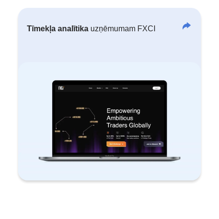
Tīmekļa analītika
uzņēmumam FXCI