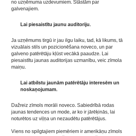
no uzņēmuma uzdevumiem. Stāstām par
galvenajiem.
Lai piesaistītu jaunu auditoriju.
Ja uzņēmums tirgū ir jau ilgu laiku, tad, kā likums, tā
vizuālais stils un pozicionēšana noveco, un par
galveno patērētāju kļūst vecākā paaudze. Lai
piesaistītu jaunas auditorijas uzmanību, veic zīmola
maiņu.
Lai atbilstu jaunām patērētāju interesēm un
noskaņojumam.
Dažreiz zīmols morāli noveco. Sabiedrībā rodas
jaunas tendences un mode, ar ko ir jārēķinās, lai
noturētos uz viļņa un nezaudētu patērētājus.
Viens no spilgtajiem piemēriem ir amerikāņu zīmols