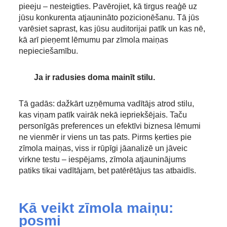
pieeju – nesteigties. Pavērojiet, kā tirgus reaģē uz
jūsu konkurenta atjaunināto pozicionēšanu. Tā jūs
varēsiet saprast, kas jūsu auditorijai patīk un kas nē,
kā arī pieņemt lēmumu par zīmola maiņas
nepieciešamību.
Ja ir radusies doma mainīt stilu.
Tā gadās: dažkārt uzņēmuma vadītājs atrod stilu,
kas viņam patīk vairāk nekā iepriekšējais. Taču
personīgās preferences un efektīvi biznesa lēmumi
ne vienmēr ir viens un tas pats. Pirms ķerties pie
zīmola maiņas, viss ir rūpīgi jāanalizē un jāveic
virkne testu – iespējams, zīmola atjauninājums
patiks tikai vadītājam, bet patērētājus tas atbaidīs.
Kā veikt zīmola maiņu:
posmi