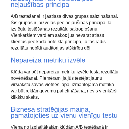
nejaušības principa
A/B testēšanai ir jāatlasa divas grupas salīzināšanai.
Šīs grupas ir jāizvēlas pēc nejaušības principa, lai
izslēgtu testēšanas rezultātu sakropļošanu.
Vienkāršiem vārdiem sakot: jūs nevarat atlasīt
klientus pēc kāda noteikta principa, jo tas radīs
rezultātu nobīdi auditorijas atšķirību dēļ.
Nepareiza metriku izvēle
Kļūda var būt nepareizu metriku izvēle testa rezultātu
novērtēšanai. Piemēram, ja jūs testējat jaunu
virsrakstu savas vietnes lapā, izmantojamā metrika
var būt reklāmguvumu palielināšana, nevis vienkārši
klikšķu skaits.
Biznesa stratēģijas maiņa,
pamatojoties uz vienu vienīgu testu
Viena no izplatītākajām kļūdām A/B testēšanā ir