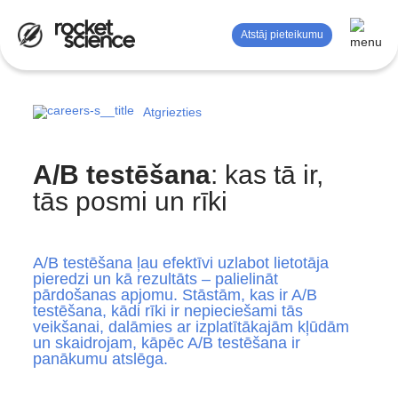
Atstāj pieteikumu
Atgriezties
Mērījumi un analīze
Reklāma
A/B testēšana
: kas tā ir,
SEO
tās posmi un rīki
Satura mārketings
A/B testēšana ļau efektīvi uzlabot lietotāja
Zīmola stratēģija
pieredzi un kā rezultāts – palielināt
pārdošanas apjomu. Stāstām, kas ir A/B
Dizaina pakalpojumi
testēšana, kādi rīki ir nepieciešami tās
veikšanai, dalāmies ar izplatītākajām kļūdām
un skaidrojam, kāpēc A/B testēšana ir
panākumu atslēga.