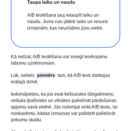
Taupa laiku un naudu
A/B testēšana ļauj ietaupīt laiku un
naudu. Jums nav jātērē laiks un resursi
izmaiņām, kas neuzlabos jūsu vietni.
Kā redzat, A/B testēšana var sniegt ievērojamu
labumu uzņēmumam.
Lūk, neliels
piemērs
tam, kā A/B testi darbojas
reālajā dzīvē.
Iedomājieties, ka jūs esat tiešsaistes dārgakmeņu
veikala īpašnieks un vēlaties palielināt pārdošanas
apjomu savā vietnē. Jūs nolemjat veikt A/B testu, lai
noskaidrotu, kādas izmaiņas var palīdzēt palielināt
pirkumu skaitu.