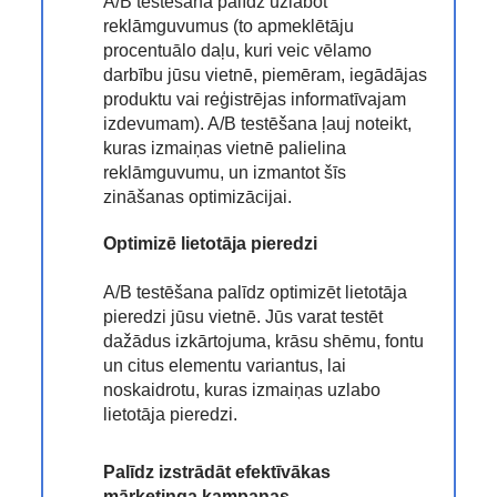
A/B testēšana palīdz uzlabot
reklāmguvumus (to apmeklētāju
procentuālo daļu, kuri veic vēlamo
darbību jūsu vietnē, piemēram, iegādājas
produktu vai reģistrējas informatīvajam
izdevumam). A/B testēšana ļauj noteikt,
kuras izmaiņas vietnē palielina
reklāmguvumu, un izmantot šīs
zināšanas optimizācijai.
Optimizē lietotāja pieredzi
A/B testēšana palīdz optimizēt lietotāja
pieredzi jūsu vietnē. Jūs varat testēt
dažādus izkārtojuma, krāsu shēmu, fontu
un citus elementu variantus, lai
noskaidrotu, kuras izmaiņas uzlabo
lietotāja pieredzi.
Palīdz izstrādāt efektīvākas
mārketinga kampaņas