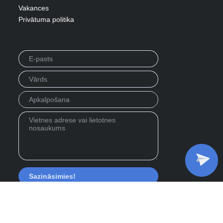
Vakances
Privātuma politika
Privacy Policy
Emuārs
Projekti
Karjeras
Apkalpošana
LV
RU
EN
This site is protected by reCAPTCHA and
the Google
Privacy Policy
and
Terms of Service
apply.