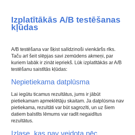
Izplatītākās A/B testēšanas
kļūdas
A/B testēšana var šķist salīdzinoši vienkāršs rīks.
Taču arī šeit slēpjas savi zemūdens akmeņi, par
kuriem labāk ir zināt iepriekš. Lūk izplatītākās ar A/B
testēšanu saistītās kļūdas:
Nepietiekama datplūsma
Lai iegūtu ticamus rezultātus, jums ir jābūt
pietiekamam apmeklētāju skaitam. Ja datplūsma nav
pietiekama, rezultāti var būt sagrozīti, un uz šiem
datiem balstīts lēmums var radīt negaidītus
rezultātus.
Izlase, kas nav veidota pēc