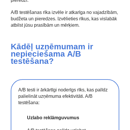
pieredzi.
A/B testēšanas rīka izvēle ir atkarīga no vajadzībām,
budžeta un pieredzes. Izvēlieties rīkus, kas vislabāk
atbilst jūsu prasībām un mērķiem.
Kādēļ uzņēmumam ir
nepieciešama A/B
testēšana?
A/B testi ir ārkārtīgi noderīgs rīks, kas palīdz
palielināt uzņēmuma efektivitāti. A/B
testēšana:
Uzlabo reklāmguvumus