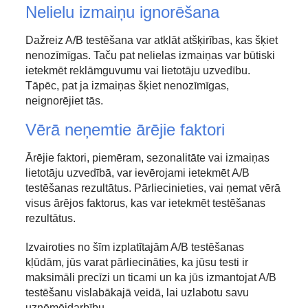
Nelielu izmaiņu ignorēšana
Dažreiz A/B testēšana var atklāt atšķirības, kas šķiet
nenozīmīgas. Taču pat nelielas izmaiņas var būtiski
ietekmēt reklāmguvumu vai lietotāju uzvedību.
Tāpēc, pat ja izmaiņas šķiet nenozīmīgas,
neignorējiet tās.
Vērā neņemtie ārējie faktori
Ārējie faktori, piemēram, sezonalitāte vai izmaiņas
lietotāju uzvedībā, var ievērojami ietekmēt A/B
testēšanas rezultātus. Pārliecinieties, vai ņemat vērā
visus ārējos faktorus, kas var ietekmēt testēšanas
rezultātus.
Izvairoties no šīm izplatītajām A/B testēšanas
kļūdām, jūs varat pārliecināties, ka jūsu testi ir
maksimāli precīzi un ticami un ka jūs izmantojat A/B
testēšanu vislabākajā veidā, lai uzlabotu savu
uzņēmējdarbību.