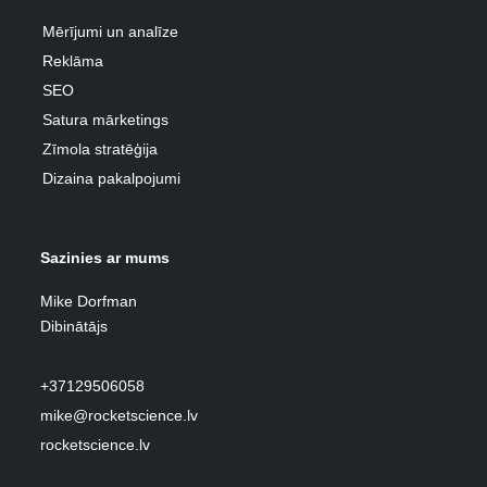
Mērījumi un analīze
Reklāma
SEO
Satura mārketings
Zīmola stratēģija
Dizaina pakalpojumi
Sazinies ar mums
Mike Dorfman
Dibinātājs
+37129506058
mike@rocketscience.lv
rocketscience.lv