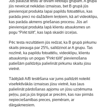
Jūs palaižat testu ar divām lietotāju grupām. A grupā
jūs neveicat nekādas izmaiņas, bet B grupā jūs
pievienojat produkta lapai papildu fotoattēlus, kas
parāda preci no dažādiem leņķiem, kā arī videoklipu,
kas parāda akmens griešanas procesu. Jūs arī
pievienojat produkta lapā klientu atsauksmes un
pogu “Pirkt tūlīt”, kas lapā skaidri izceļas.
Pēc testa rezultātiem jūs redzat, ka B grupā pirkumu
skaits pieauga par 25%, salīdzinot ar A grupu. Tas
nozīmē, ka papildu fotoattēlu, videoklipu, klientu
atsauksmju un pogas “Pirkt tūlīt” pievienošana
patiešām palīdzēja palielināt pirkumu skaitu jūsu
vietnē.
Tādējādi A/B testēšana var jums palīdzēt noteikt
visefektīvākās izmaiņas jūsu vietnē, kas ļaus
palielināt pārdošanas apjomu un jūsu uzņēmuma
peļņu, pat ja jūs tirgojat ar precēm, kas nav pirmās
nepieciešamības preces, piemēram, ar
dārgakmeņiem.