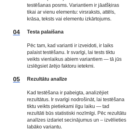
testēšanas posms. Variantiem ir jāatšķiras
tikai ar vienu elementu: virsraksts, attēls,
krāsa, teksts vai elementu izkārtojums.
Testa palaišana
Pēc tam, kad varianti ir izveidoti, ir laiks
palaist testēšanu. Ir svarīgi, lai tests tiktu
veikts vienlaikus abiem variantiem — tā jūs
izslēgsiet ārējo faktoru ietekmi.
Rezultātu analīze
Kad testēšana ir pabeigta, analizējiet
rezultātus. Ir svarīgi nodrošināt, lai testēšana
tiktu veikts pietiekami ilgu laiku — tad
rezultāti būs statistiski nozīmīgi. Pēc rezultātu
analīzes izdariet secinājumus un – izvēlieties
labāko variantu.