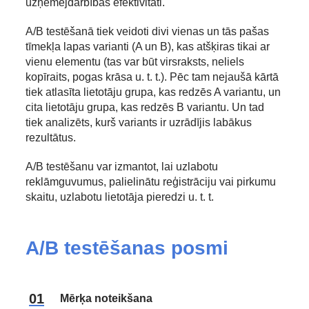
uzņēmējdarbības efektivitāti.
A/B testēšanā tiek veidoti divi vienas un tās pašas
tīmekļa lapas varianti (A un B), kas atšķiras tikai ar
vienu elementu (tas var būt virsraksts, neliels
kopīraits, pogas krāsa u. t. t.). Pēc tam nejaušā kārtā
tiek atlasīta lietotāju grupa, kas redzēs A variantu, un
cita lietotāju grupa, kas redzēs B variantu. Un tad
tiek analizēts, kurš variants ir uzrādījis labākus
rezultātus.
A/B testēšanu var izmantot, lai uzlabotu
reklāmguvumus, palielinātu reģistrāciju vai pirkumu
skaitu, uzlabotu lietotāja pieredzi u. t. t.
A/B testēšanas posmi
Mērķa noteikšana