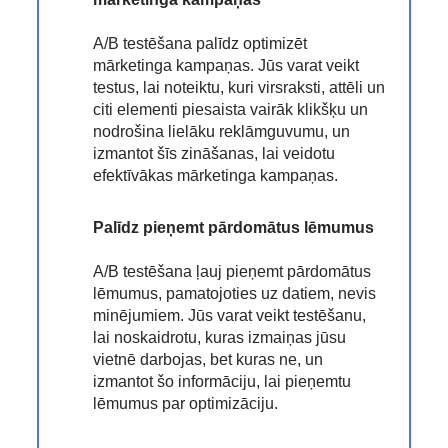
A/B testēšana palīdz optimizēt
mārketinga kampaņas. Jūs varat veikt
testus, lai noteiktu, kuri virsraksti, attēli un
citi elementi piesaista vairāk klikšķu un
nodrošina lielāku reklāmguvumu, un
izmantot šīs zināšanas, lai veidotu
efektīvākas mārketinga kampaņas.
Palīdz pieņemt pārdomātus lēmumus
A/B testēšana ļauj pieņemt pārdomātus
lēmumus, pamatojoties uz datiem, nevis
minējumiem. Jūs varat veikt testēšanu,
lai noskaidrotu, kuras izmaiņas jūsu
vietnē darbojas, bet kuras ne, un
izmantot šo informāciju, lai pieņemtu
lēmumus par optimizāciju.