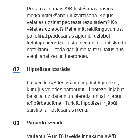
Protams, pirmais A/B testēšanas posms ir
mērķa noteikšana un izvirzīšana. Ko jūs
vēlaties uzzināt pēc testa rezultātiem? Ko
vēlaties uzlabot? Palielināt reklāmguvumus,
palielināt pārdošanas apjomu, uzlabot
lietotāja pieredzi. Testa mērķim ir jābūt skaidri
noteiktam — tādā gadījumā tā rezultātus būs
viegli analizēt un interpretēt.
Hipotēzes izstrāde
Lai veiktu A/B testēšanu, ir jābūt hipotēzei,
kuru jūs vēlaties pārbaudīt. Hipotēzei ir jābūt
balstītai uz datiem un pieredzi un tai ir jābūt
arī pārbaudāmai. Turklāt hipotēzei ir jābūt
saistītai ar testēšanas mērķi.
Variantu izveide
Variantu (A un B) izveide ir nākamais A/B