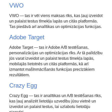
VWO
VWO — tas ir vēl viens maksas rīks, kas ļauj izveidot
un palaist testus tīmekļa lapās un citās platformās.
Tas piedāvā arī analītikas un optimizācijas funkcijas.
Adobe Target
Adobe Target — tas ir Adobe A/B testēšanas,
personalizācijas un optimizācijas rīks. Ar tā palīdzību
jūs varat izveidot un palaist testus tīmekļa lapās,
mobilajās lietotnēs un citās platformās, kā arī
izmantot mašīnmācīšanās funkcijas precīzākiem
rezultātiem.
Crazy Egg
Crazy Egg — tas ir analītikas un A/B testēšanas rīks,
kas ļauj analizēt lietotāju uzvedību jūsu vietnē un
izveidot un palaist testus, lai uzlabotu lietotāju