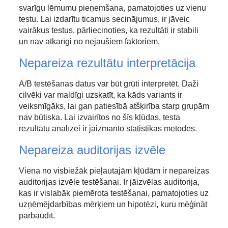
svarīgu lēmumu pieņemšana, pamatojoties uz vienu
testu. Lai izdarītu ticamus secinājumus, ir jāveic
vairākus testus, pārliecinoties, ka rezultāti ir stabili
un nav atkarīgi no nejaušiem faktoriem.
Nepareiza rezultātu interpretācija
A/B testēšanas datus var būt grūti interpretēt. Daži
cilvēki var maldīgi uzskatīt, ka kāds variants ir
veiksmīgāks, lai gan patiesībā atšķirība starp grupām
nav būtiska. Lai izvairītos no šīs kļūdas, testa
rezultātu analīzei ir jāizmanto statistikas metodes.
Nepareiza auditorijas izvēle
Viena no visbiežāk pieļautajām kļūdām ir nepareizas
auditorijas izvēle testēšanai. Ir jāizvēlas auditorija,
kas ir vislabāk piemērota testēšanai, pamatojoties uz
uzņēmējdarbības mērķiem un hipotēzi, kuru mēģināt
pārbaudīt.